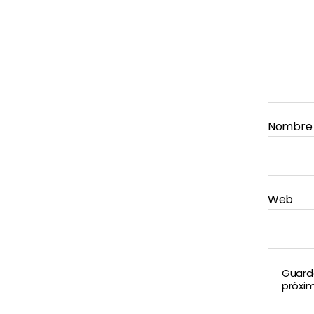
Nombr
Web
Guarda
próxi