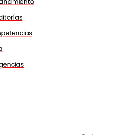
pañamiento
itorías
mpetencias
a
gencias