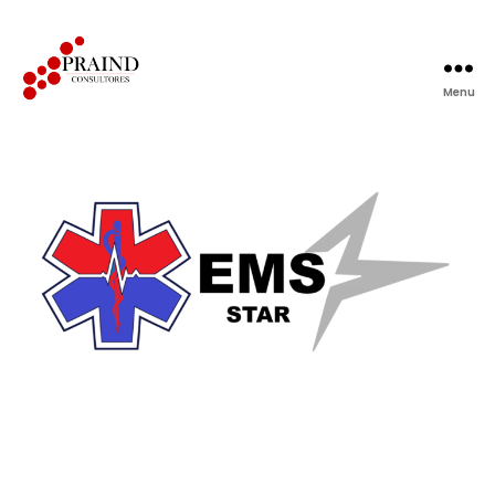
Menu
Praind
Consultores
S.A.